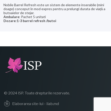
Nobile Barrel Refresh este un sistem de elemente inserabile (mini
doage) conceput în mod expres pentru a prelungi durata de viață a
butoaielor de stejar.
Ambalare
: Pachet 5 unitati
Dozare:1-3 barrel refresh /butoi
© 2024 ISP. Toate drepturile rezervate.
Elaborarea site-lui - ilab.md