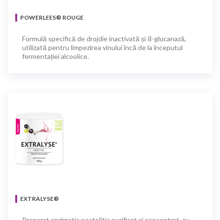
POWERLEES® ROUGE
Formulă specifică de drojdie inactivată și ß-glucanază,
utilizată pentru limpezirea vinului încă de la începutul
fermentației alcoolice.
EXTRALYSE®
Preparat enzimatic pectolitic purificat și concentrat, cu