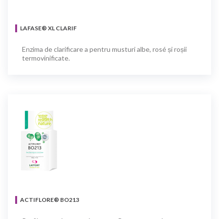
LAFASE® XL CLARIF
Enzima de clarificare a pentru musturi albe, rosé și roșii
termovinificate.
ACTIFLORE® BO213