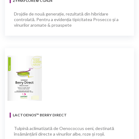
ZYMAFLORE® CGN24
Drojdie de nouă generație, rezultată din hibridare
controlată. Pentru a evidenția tipicitatea Prosecco și a
vinurilor aromate & proaspete
LACTOENOS™ BERRY DIRECT
Tulpină aclimatizată de Oenococcus oeni, destinată
însămânțării directe a vinurilor albe, roze și roșii.