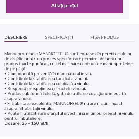
Aflați prețul
DESCRIERE
SPECIFICAȚII
FIȘĂ PRODUS
Mannoproteinele MANNOFEEL® sunt extrase din pereții celulelor
de drojdie printr-un proces specific care permite obținera unui
produs foarte purificat, cu cel mai mare conținut de mannoproteine
de pe piață.
• Componentă prezentă în mod natural în vin.
• Contribuie la stabilizarea tartrică a vinului.
• Contribuie la stabilizarea coloidală a vinului.
• Respectă prospețimea și fructele vinului.
• Produs sub formă lichidă, gata de utilizare cu acțiune imediată
asupra vinului.
• Filtrabilitate excelentă; MANNOFEEL® nu are niciun impact
asupra filtrabilității vinului.
• Poate fi utilizat spre sfârșitul învechirii și în timpul pregătirii vinului
pentru îmbuteliere.
Dozare: 25 – 150 ml/hl